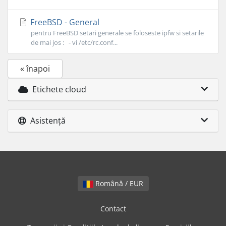
FreeBSD - General
pentru FreeBSD setari generale se foloseste ipfw si setarile
de mai jos : - vi /etc/rc.conf...
« înapoi
Etichete cloud
Asistență
Română / EUR
Contact