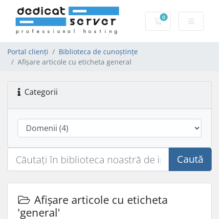
0
Coș de cumpărăt
Portal clienți
Biblioteca de cunoștințe
Afișare articole cu eticheta general
Categorii
Caută
Afișare articole cu eticheta
'general'