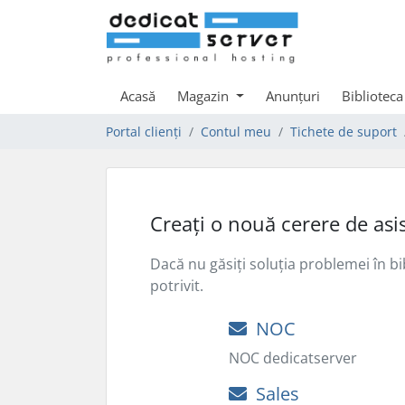
Acasă
Magazin
Anunțuri
Biblioteca
Portal clienți
Contul meu
Tichete de suport
Creați o nouă cerere de asi
Dacă nu găsiți soluția problemei în b
potrivit.
NOC
NOC dedicatserver
Sales