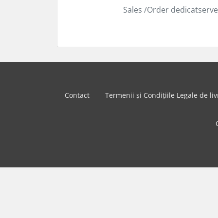
Sales /Order dedicatserve
Contact
Termenii și Condițiile Legale de liv