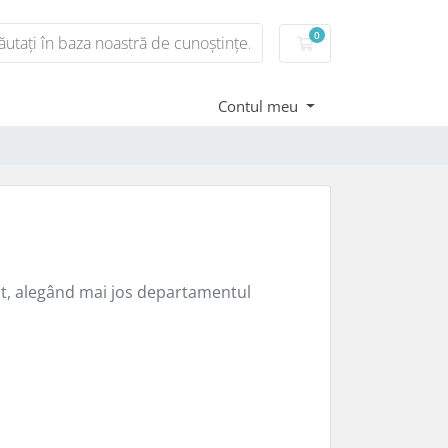
0
Coș de cumpărături
Contul meu
ort, alegând mai jos departamentul