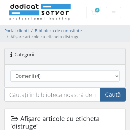
0
Coș de cumpărăt
Portal clienți
Biblioteca de cunoștințe
Afișare articole cu eticheta distruge
Categorii
Caută
Afișare articole cu eticheta
'distruge'