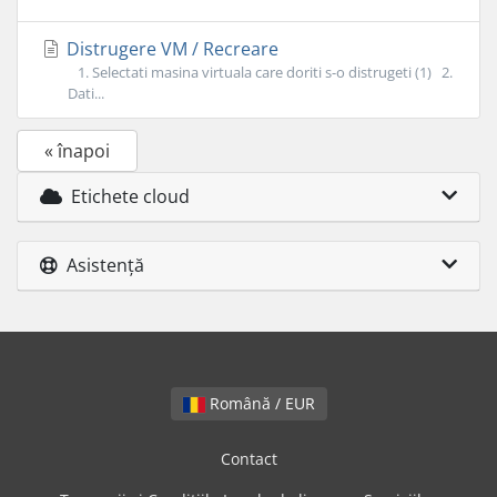
Distrugere VM / Recreare
1. Selectati masina virtuala care doriti s-o distrugeti (1) 2.
Dati...
« înapoi
Etichete cloud
Asistență
Română / EUR
Contact