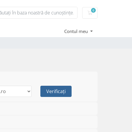
0
Coș de cumpărături
Contul meu
Verificați